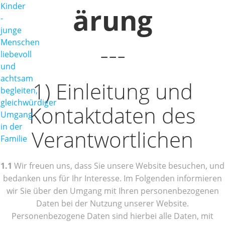
ärung
---
1) Einleitung und
Kontaktdaten des
Verantwortlichen
1.1
Wir freuen uns, dass Sie unsere Website besuchen, und
bedanken uns für Ihr Interesse. Im Folgenden informieren
wir Sie über den Umgang mit Ihren personenbezogenen
Daten bei der Nutzung unserer Website.
Personenbezogene Daten sind hierbei alle Daten, mit