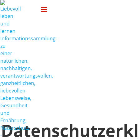
Zum
Liebevoll leben und lernen
Inhalt
springen
Datenschutzerklä
rung
Datenschutzerkl