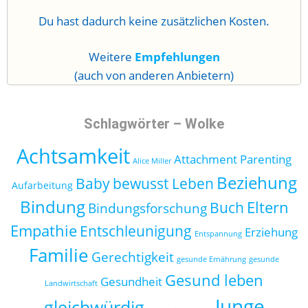
Du hast dadurch keine zusätzlichen Kosten.
Weitere
Empfehlungen
(auch von anderen Anbietern)
Schlagwörter – Wolke
Achtsamkeit
Attachment Parenting
Alice Miller
Beziehung
Baby
bewusst Leben
Aufarbeitung
Bindung
Eltern
Buch
Bindungsforschung
Empathie
Entschleunigung
Erziehung
Entspannung
Familie
Gerechtigkeit
gesunde Ernährung
gesunde
Gesund leben
Gesundheit
Landwirtschaft
Junge
gleichwürdig