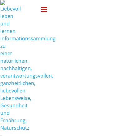
Zum
Liebevoll leben und lernen
Inhalt
springen
Beiträge im
Archiv:
Erziehung