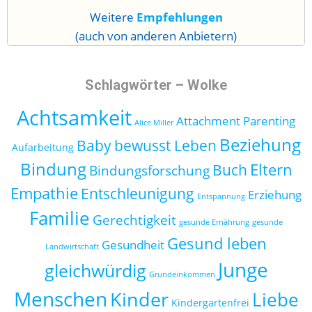
Weitere
Empfehlungen
(auch von anderen Anbietern)
Schlagwörter – Wolke
Achtsamkeit
Attachment Parenting
Alice Miller
Beziehung
Baby
bewusst Leben
Aufarbeitung
Bindung
Eltern
Buch
Bindungsforschung
Empathie
Entschleunigung
Erziehung
Entspannung
Familie
Gerechtigkeit
gesunde Ernährung
gesunde
Gesund leben
Gesundheit
Landwirtschaft
Junge
gleichwürdig
Grundeinkommen
Menschen
Kinder
Liebe
Kindergartenfrei