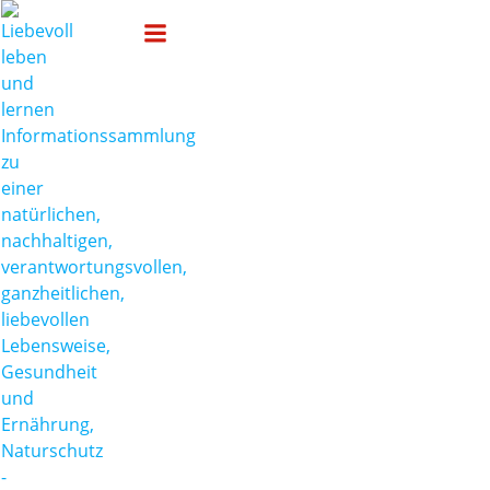
Zum
Liebevoll leben und lernen
Inhalt
springen
Beiträge im
Archiv:
Schlafen