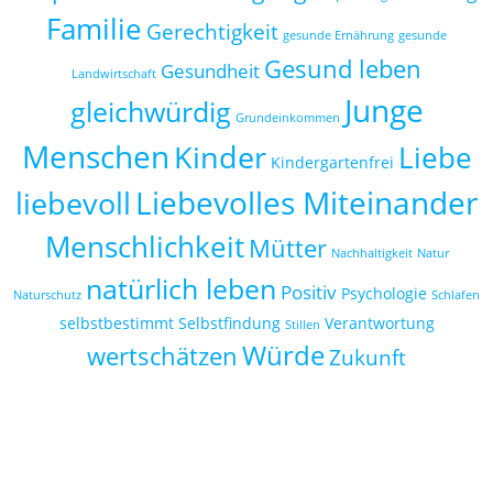
Familie
Gerechtigkeit
gesunde Ernährung
gesunde
Gesund leben
Gesundheit
Landwirtschaft
Junge
gleichwürdig
Grundeinkommen
Menschen
Kinder
Liebe
Kindergartenfrei
Liebevolles Miteinander
liebevoll
Menschlichkeit
Mütter
Nachhaltigkeit
Natur
natürlich leben
Positiv
Psychologie
Naturschutz
Schlafen
selbstbestimmt
Selbstfindung
Verantwortung
Stillen
Würde
wertschätzen
Zukunft